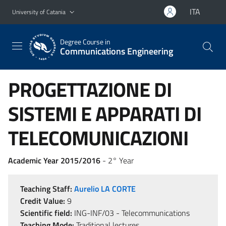
Go to main content
Go to navigation menu
ITA
University of Catania
Degree Course in
Communications Engineering
PROGETTAZIONE DI
SISTEMI E APPARATI DI
TELECOMUNICAZIONI
Academic Year 2015/2016
- 2° Year
Teaching Staff:
Aurelio LA CORTE
Credit Value:
9
Scientific field:
ING-INF/03 - Telecommunications
Teaching Mode:
Traditional lectures