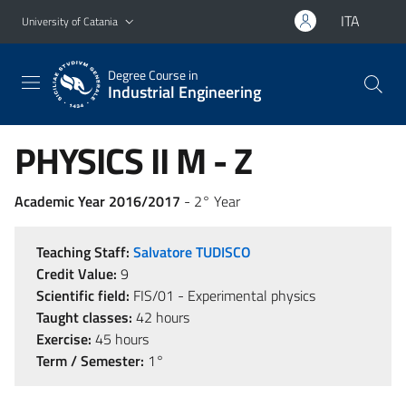
Go to main content
Go to navigation menu
ITA
University of Catania
Degree Course in
Industrial Engineering
PHYSICS II M - Z
Academic Year 2016/2017
- 2° Year
Teaching Staff:
Salvatore TUDISCO
Credit Value:
9
Scientific field:
FIS/01 - Experimental physics
Taught classes:
42 hours
Exercise:
45 hours
Term / Semester:
1°