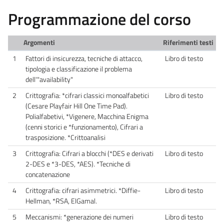
Programmazione del corso
Argomenti
Riferimenti testi
1
Fattori di insicurezza, tecniche di attacco,
Libro di testo
tipologia e classificazione il problema
dell'"availability"
2
Crittografia: *cifrari classici monoalfabetici
Libro di testo
(Cesare Playfair Hill One Time Pad).
Polialfabetivi, *Vigenere, Macchina Enigma
(cenni storici e *funzionamento), Cifrari a
trasposizione. *Crittoanalisi
3
Crittografia: Cifrari a blocchi (*DES e derivati
Libro di testo
2-DES e *3-DES, *AES). *Tecniche di
concatenazione
4
Crittografia: cifrari asimmetrici. *Diffie-
Libro di testo
Hellman, *RSA, ElGamal.
5
Meccanismi: *generazione dei numeri
Libro di testo