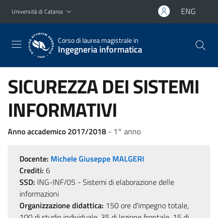
Vai al contenuto principale
Vai al menu di navigazione
ENG
Università di Catania
Corso di laurea magistrale in
Ingegneria informatica
SICUREZZA DEI SISTEMI
INFORMATIVI
Anno accademico 2017/2018
- 1° anno
Docente:
Michele Giuseppe MALGERI
Crediti:
6
SSD:
ING-INF/05 - Sistemi di elaborazione delle
informazioni
Organizzazione didattica:
150 ore d'impegno totale,
100 di studio individuale, 35 di lezione frontale, 15 di