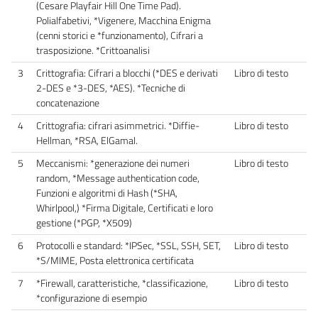
(Cesare Playfair Hill One Time Pad).
Polialfabetivi, *Vigenere, Macchina Enigma
(cenni storici e *funzionamento), Cifrari a
trasposizione. *Crittoanalisi
3
Crittografia: Cifrari a blocchi (*DES e derivati
Libro di testo
2-DES e *3-DES, *AES). *Tecniche di
concatenazione
4
Crittografia: cifrari asimmetrici. *Diffie-
Libro di testo
Hellman, *RSA, ElGamal.
5
Meccanismi: *generazione dei numeri
Libro di testo
random, *Message authentication code,
Funzioni e algoritmi di Hash (*SHA,
Whirlpool,) *Firma Digitale, Certificati e loro
gestione (*PGP, *X509)
6
Protocolli e standard: *IPSec, *SSL, SSH, SET,
Libro di testo
*S/MIME, Posta elettronica certificata
7
*Firewall, caratteristiche, *classificazione,
Libro di testo
*configurazione di esempio