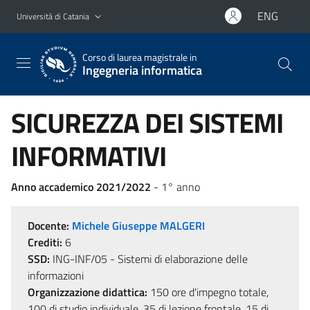
Vai al contenuto principale
Vai al menu di navigazione
ENG
Università di Catania
Corso di laurea magistrale in
Ingegneria informatica
SICUREZZA DEI SISTEMI
INFORMATIVI
Anno accademico 2021/2022
- 1° anno
Docente:
Michele Giuseppe MALGERI
Crediti:
6
SSD:
ING-INF/05 - Sistemi di elaborazione delle
informazioni
Organizzazione didattica:
150 ore d'impegno totale,
100 di studio individuale, 35 di lezione frontale, 15 di