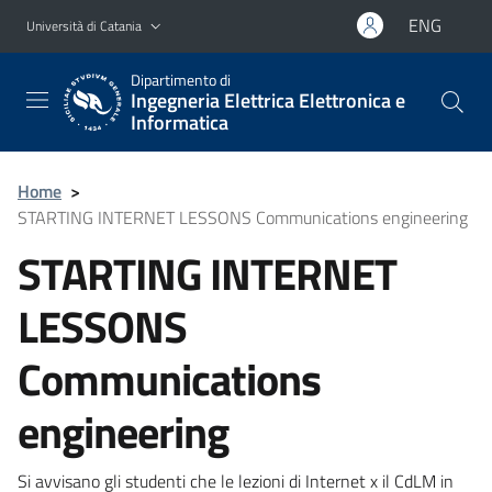
Vai al contenuto principale
Vai al menu di navigazione
ENG
Università di Catania
Dipartimento di
Ingegneria Elettrica Elettronica e
Informatica
Home
>
STARTING INTERNET LESSONS Communications engineering
STARTING INTERNET
LESSONS
Communications
engineering
Si avvisano gli studenti che le lezioni di Internet x il CdLM in