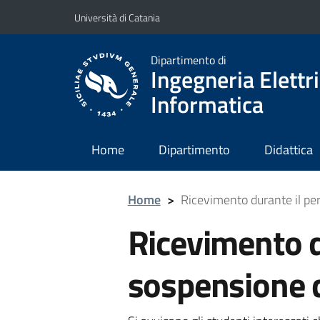
Vai al contenuto principale
Vai al menu di navigazione
Università di Catania
Dipartimento di
Ingegneria Elettri
Informatica
Home
Dipartimento
Didattica
Home
>
Ricevimento durante il per
Ricevimento d
sospensione d