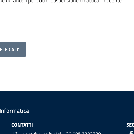
che durante il periodo di sospensione didattica il docente
ELE CALI'
 Informatica
CONTATTI
SEG
Ufficio amministrativo tel. +39 095 7382339