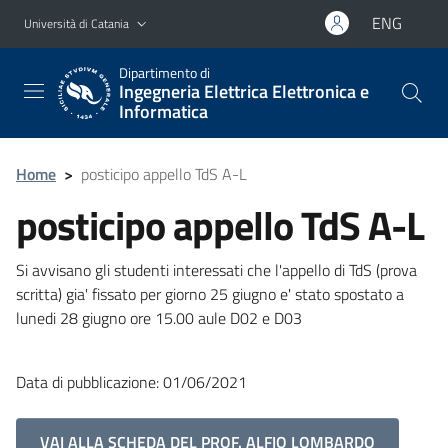
Vai al contenuto principale
Vai al menu di navigazione
ENG
Università di Catania
Dipartimento di
Ingegneria Elettrica Elettronica e
Informatica
Home
>
posticipo appello TdS A-L
posticipo appello TdS A-L
Si avvisano gli studenti interessati che l'appello di TdS (prova
scritta) gia' fissato per giorno 25 giugno e' stato spostato a
lunedi 28 giugno ore 15.00 aule D02 e D03
Data di pubblicazione: 01/06/2021
VAI ALLA SCHEDA DEL PROF. ALFIO LOMBARDO