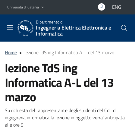
Vai al contenuto principale
Vai al menu di navigazione
ENG
Università di Catania
Dipartimento di
Ingegneria Elettrica Elettronica e
Informatica
Home
>
lezione TdS ing Informatica A-L del 13 marzo
lezione TdS ing
Informatica A-L del 13
marzo
Su richiesta del rappresentante degli studenti del CdL di
ingegneria informatica la lezione in oggetto verra' anticipata
alle ore 9