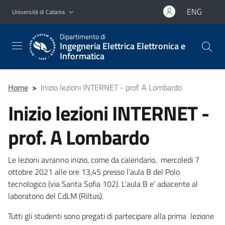
Vai al contenuto principale
Vai al menu di navigazione
ENG
Università di Catania
Dipartimento di
Ingegneria Elettrica Elettronica e
Informatica
Home
>
Inizio lezioni INTERNET - prof. A Lombardo
Inizio lezioni INTERNET -
prof. A Lombardo
Le lezioni avranno inizio, come da calendario, mercoledi 7
ottobre 2021 alle ore 13,45 presso l'aula B del Polo
tecnologico (via Santa Sofia 102). L'aula B e' adiacente al
laboratorio del CdLM (Riltus).
Tutti gli studenti sono pregati di partecipare alla prima lezione