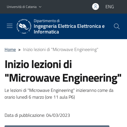
Vai al contenuto principale
Vai al menu di navigazione
ENG
Università di Catania
Dipartimento di
Ingegneria Elettrica Elettronica e
Informatica
Home
>
Inizio lezioni di "Microwave Engineering"
Inizio lezioni di
"Microwave Engineering"
Le lezioni di "Microwave Engineering" inizieranno come da
orario lunedì 6 marzo (ore 11 aula P6)
Data di pubblicazione: 04/03/2023