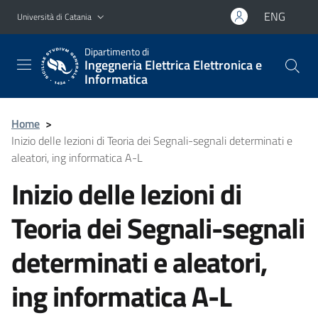
Vai al contenuto principale
Vai al menu di navigazione
ENG
Università di Catania
Dipartimento di
Ingegneria Elettrica Elettronica e
Informatica
Home
>
Inizio delle lezioni di Teoria dei Segnali-segnali determinati e
aleatori, ing informatica A-L
Inizio delle lezioni di
Teoria dei Segnali-segnali
determinati e aleatori,
ing informatica A-L