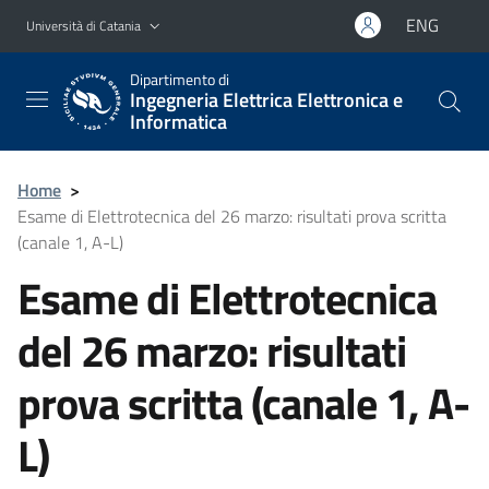
Vai al contenuto principale
Vai al menu di navigazione
ENG
Università di Catania
Dipartimento di
Ingegneria Elettrica Elettronica e
Informatica
Home
>
Esame di Elettrotecnica del 26 marzo: risultati prova scritta
(canale 1, A-L)
Esame di Elettrotecnica
del 26 marzo: risultati
prova scritta (canale 1, A-
L)