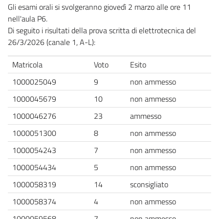
Gli esami orali si svolgeranno giovedì 2 marzo alle ore 11
nell'aula P6.
Di seguito i risultati della prova scritta di elettrotecnica del
26/3/2026 (canale 1, A-L):
Matricola
Voto
Esito
1000025049
9
non ammesso
1000045679
10
non ammesso
1000046276
23
ammesso
1000051300
8
non ammesso
1000054243
7
non ammesso
1000054434
5
non ammesso
1000058319
14
sconsigliato
1000058374
4
non ammesso
1000059568
7
non ammesso