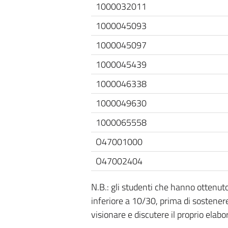
1000032011
1000045093
1000045097
1000045439
1000046338
1000049630
1000065558
O47001000
O47002404
N.B.: gli studenti che hanno ottenu
inferiore a 10/30, prima di sostenere
visionare e discutere il proprio elabo