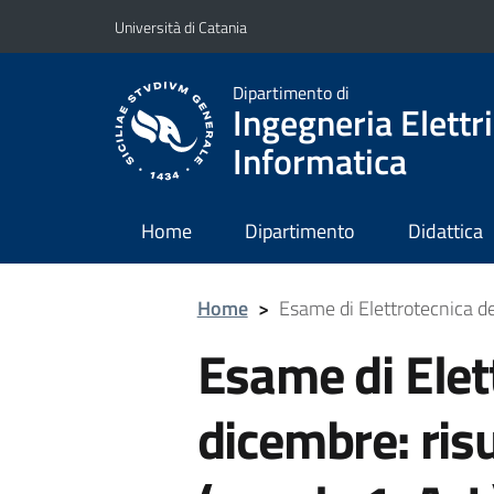
Vai al contenuto principale
Vai al menu di navigazione
Università di Catania
Dipartimento di
Ingegneria Elettri
Informatica
Home
Dipartimento
Didattica
Home
>
Esame di Elettrotecnica del
Esame di Elet
dicembre: risu