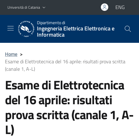
Vai al contenuto principale
Vai al menu di navigazione
ENG
Università di Catania
Dipartimento di
Ingegneria Elettrica Elettronica e
Informatica
Home
>
Esame di Elettrotecnica del 16 aprile: risultati prova scritta
(canale 1, A-L)
Esame di Elettrotecnica
del 16 aprile: risultati
prova scritta (canale 1, A-
L)