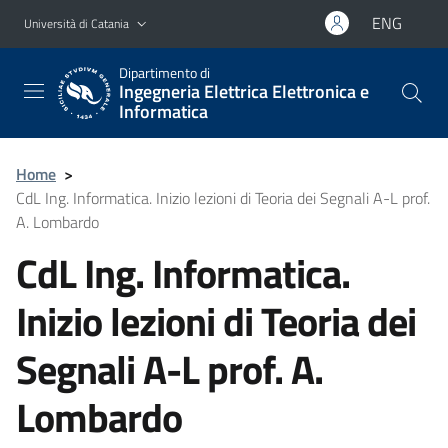
Vai al contenuto principale
Vai al menu di navigazione
ENG
Università di Catania
Dipartimento di
Ingegneria Elettrica Elettronica e
Informatica
Home
>
CdL Ing. Informatica. Inizio lezioni di Teoria dei Segnali A-L prof.
A. Lombardo
CdL Ing. Informatica.
Inizio lezioni di Teoria dei
Segnali A-L prof. A.
Lombardo