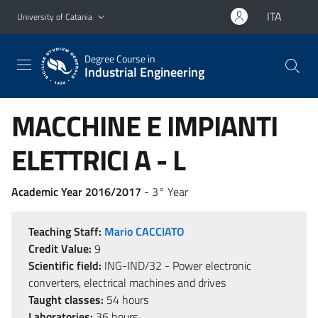
Go to main content
Go to navigation menu
ITA
University of Catania
Degree Course in
Industrial Engineering
MACCHINE E IMPIANTI
ELETTRICI A - L
Academic Year 2016/2017
- 3° Year
Teaching Staff:
Mario CACCIATO
Credit Value:
9
Scientific field:
ING-IND/32 - Power electronic
converters, electrical machines and drives
Taught classes:
54 hours
Laboratories:
36 hours