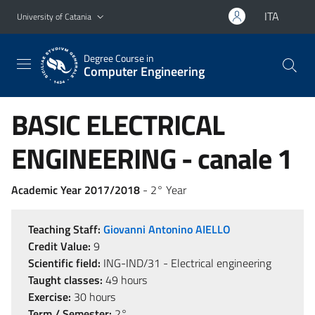
Go to main content
Go to navigation menu
ITA
University of Catania
Degree Course in
Computer Engineering
BASIC ELECTRICAL
ENGINEERING - canale 1
Academic Year 2017/2018
- 2° Year
Teaching Staff:
Giovanni Antonino AIELLO
Credit Value:
9
Scientific field:
ING-IND/31 - Electrical engineering
Taught classes:
49 hours
Exercise:
30 hours
Term / Semester:
2°