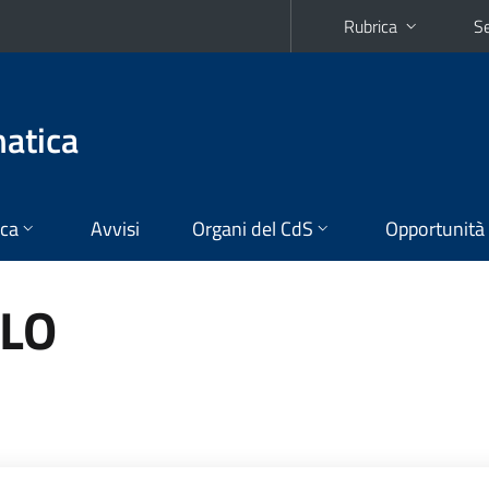
Rubrica
Se
matica
ica
Avvisi
Organi del CdS
Opportunità
OLO