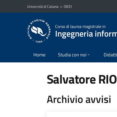
Vai al contenuto principale
Vai al menu di navigazione
Università di Catania
>
DIEEI
Corso di laurea magistrale in
Ingegneria infor
Home
Studia con noi
Didatt
Salvatore RI
Archivio avvisi