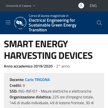
Vai al contenuto principale
Vai al menu di navigazione
ENG
Università di Catania
Corso di laurea magistrale in
Electrical Engineering for
Sustainable Green Energy
Transition
SMART ENERGY
HARVESTING DEVICES
Anno accademico 2019/2020
- 2° anno
Docente:
Carlo TRIGONA
Crediti:
9
SSD:
ING-INF/07 - Misure elettriche e elettroniche
Organizzazione didattica:
225 ore d'impegno totale,
146 di studio individuale, 49 di lezione frontale, 30 di