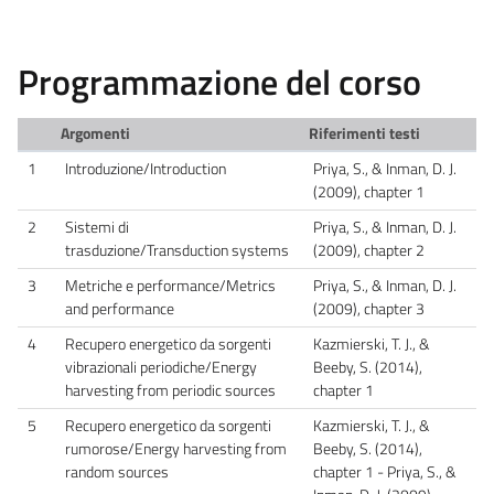
Programmazione del corso
Argomenti
Riferimenti testi
1
Introduzione/Introduction
Priya, S., & Inman, D. J.
(2009), chapter 1
2
Sistemi di
Priya, S., & Inman, D. J.
trasduzione/Transduction systems
(2009), chapter 2
3
Metriche e performance/Metrics
Priya, S., & Inman, D. J.
and performance
(2009), chapter 3
4
Recupero energetico da sorgenti
Kazmierski, T. J., &
vibrazionali periodiche/Energy
Beeby, S. (2014),
harvesting from periodic sources
chapter 1
5
Recupero energetico da sorgenti
Kazmierski, T. J., &
rumorose/Energy harvesting from
Beeby, S. (2014),
random sources
chapter 1 - Priya, S., &