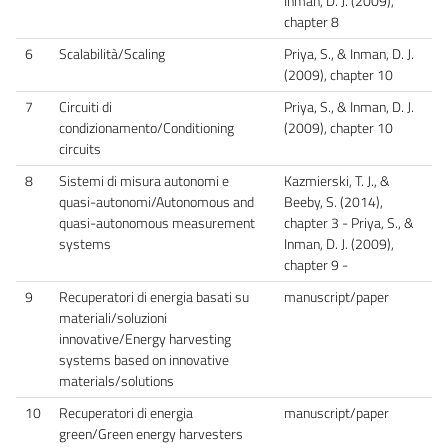
Inman, D. J. (2009),
chapter 8
6
Scalabilità/Scaling
Priya, S., & Inman, D. J.
(2009), chapter 10
7
Circuiti di
Priya, S., & Inman, D. J.
condizionamento/Conditioning
(2009), chapter 10
circuits
8
Sistemi di misura autonomi e
Kazmierski, T. J., &
quasi-autonomi/Autonomous and
Beeby, S. (2014),
quasi-autonomous measurement
chapter 3 - Priya, S., &
systems
Inman, D. J. (2009),
chapter 9 -
9
Recuperatori di energia basati su
manuscript/paper
materiali/soluzioni
innovative/Energy harvesting
systems based on innovative
materials/solutions
10
Recuperatori di energia
manuscript/paper
green/Green energy harvesters