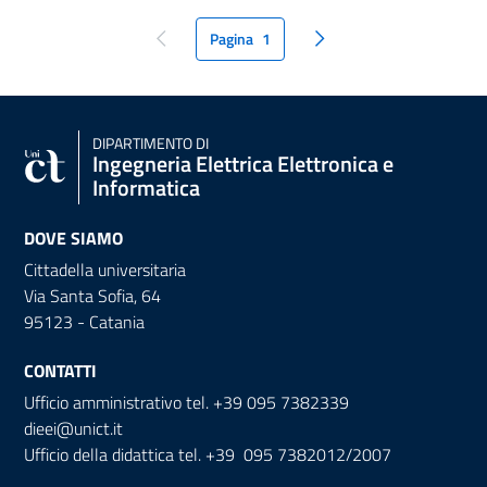
Pagina
1
pagina precedente
pagina seguente
DIPARTIMENTO DI
Ingegneria Elettrica Elettronica e
Informatica
DOVE SIAMO
Cittadella universitaria
Via Santa Sofia, 64
95123 - Catania
CONTATTI
Ufficio amministrativo tel. +39 095 7382339
dieei@unict.it
Ufficio della didattica tel. +39 095 7382012/2007