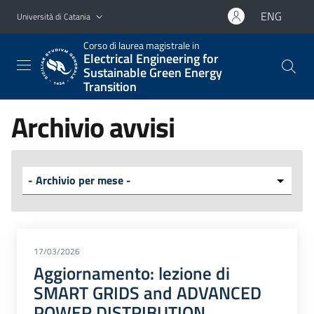
Vai al contenuto principale
Vai al menu di navigazione
ENG
Università di Catania
Corso di laurea magistrale in
Electrical Engineering for
Sustainable Green Energy
Transition
Archivio avvisi
17/03/2026
Aggiornamento: lezione di
SMART GRIDS and ADVANCED
POWER DISTRIBUTION