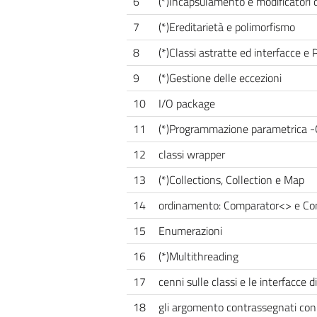
6
(*)Incapsulamento e modificatori 
7
(*)Ereditarietà e polimorfismo
8
(*)Classi astratte ed interfacce e
9
(*)Gestione delle eccezioni
10
I/O package
11
(*)Programmazione parametrica -
12
classi wrapper
13
(*)Collections, Collection e Map
14
ordinamento: Comparator<> e C
15
Enumerazioni
16
(*)Multithreading
17
cenni sulle classi e le interfacce di
18
gli argomento contrassegnati con (