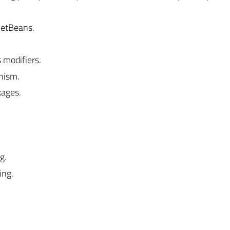
NetBeans.
 modifiers.
hism.
kages.
g.
ing.