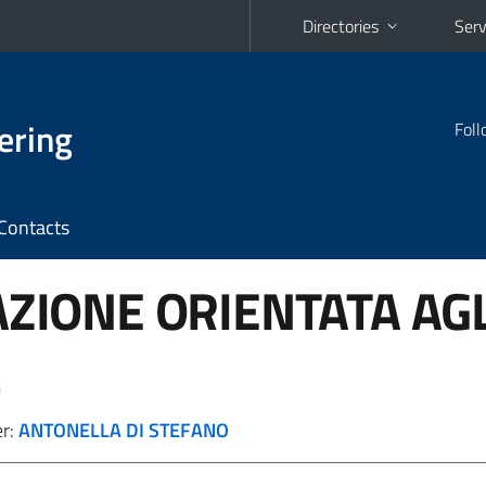
Directories
Serv
ering
Foll
Contacts
IONE ORIENTATA AGL
L
er:
ANTONELLA DI STEFANO