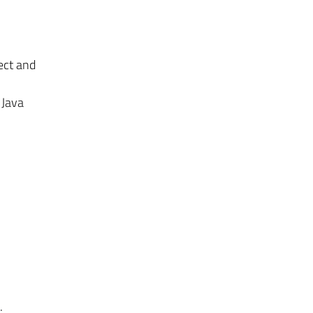
ect and
 Java
.