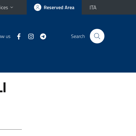
ITA
ices
Reserved Area
ow us
Search
I