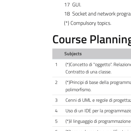
17 GUI.
18 Socket and network progr
(*) Compulsory topics.
Course Plannin
Subjects
1
(*)Concetto di ''oggetto''. Relazione 
Contratto di una classe.
2
(*)Principi di base della programm
polimorfismo.
3
Cenni di UML e regole di progetta
4
Uso di un IDE per la programmazi
5
(*)il linguaggio di programmazione 