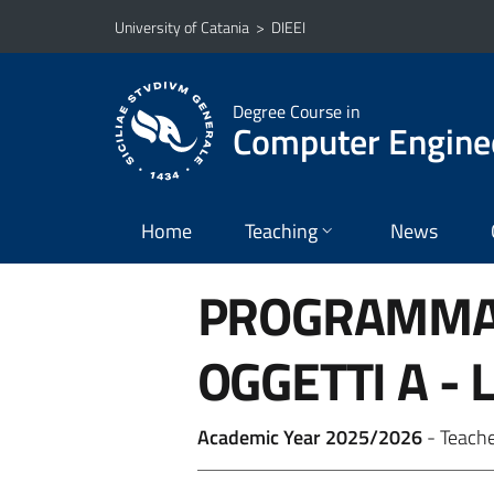
Go to main content
Go to navigation menu
University of Catania
>
DIEEI
Degree Course in
Computer Engine
Home
Teaching
News
PROGRAMMAZ
OGGETTI
A - 
Academic Year 2025/2026
- Teach