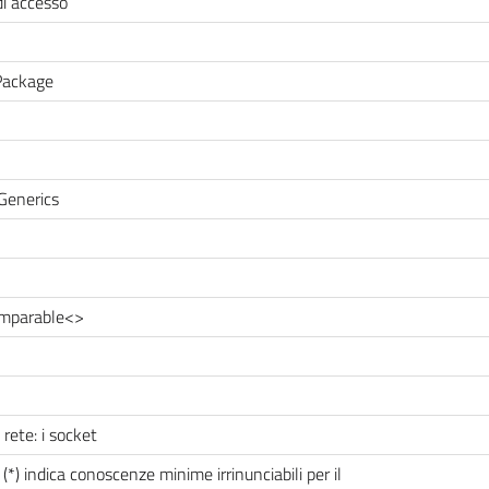
di accesso
 Package
Generics
omparable<>
 rete: i socket
*) indica conoscenze minime irrinunciabili per il