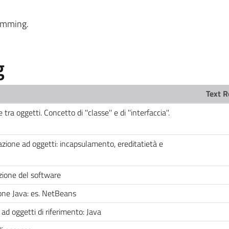
amming.
g
Text R
tra oggetti. Concetto di ''classe'' e di ''interfaccia''.
azione ad oggetti: incapsulamento, ereditatietà e
zione del software
one Java: es. NetBeans
ad oggetti di riferimento: Java