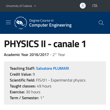
Go to main content
Go to navigation menu
ITA
University of Catania
Degree Course in
Computer Engineering
PHYSICS II - canale 1
Academic Year 2016/2017
- 2° Year
Teaching Staff:
Salvatore PLUMARI
Credit Value:
9
Scientific field:
FIS/01 - Experimental physics
Taught classes:
49 hours
Exercise:
30 hours
Term / Semester:
1°