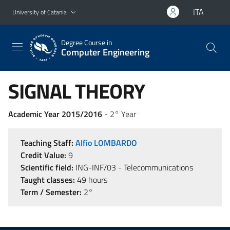
Go to main content
Go to navigation menu
ITA
University of Catania
Degree Course in
Computer Engineering
SIGNAL THEORY
Academic Year 2015/2016
- 2° Year
Teaching Staff:
Alfio LOMBARDO
Credit Value:
9
Scientific field:
ING-INF/03 - Telecommunications
Taught classes:
49 hours
Term / Semester:
2°