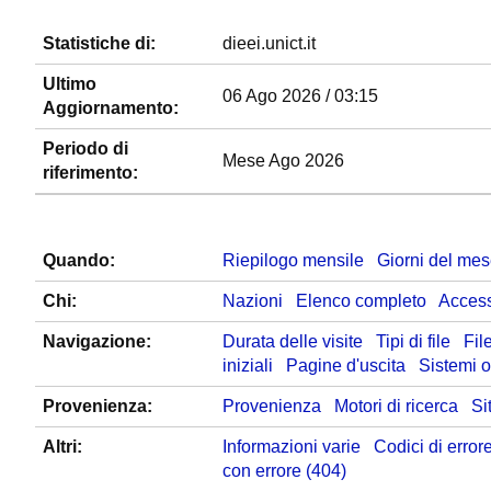
Statistiche di:
dieei.unict.it
Ultimo
06 Ago 2026 / 03:15
Aggiornamento:
Periodo di
Mese Ago 2026
riferimento:
Quando:
Riepilogo mensile
Giorni del me
Chi:
Nazioni
Elenco completo
Access
Navigazione:
Durata delle visite
Tipi di file
Fil
iniziali
Pagine d'uscita
Sistemi o
Provenienza:
Provenienza
Motori di ricerca
Sit
Altri:
Informazioni varie
Codici di erro
con errore (404)