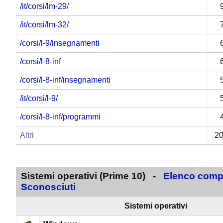
/it/corsi/lm-29/
/it/corsi/lm-32/
/corsi/l-9/insegnamenti
/corsi/l-8-inf
/corsi/l-8-inf/insegnamenti
/it/corsi/l-9/
/corsi/l-8-inf/programmi
Altri
20
Sistemi operativi (Prime 10) -
Elenco compl
Sconosciuti
Sistemi operativi