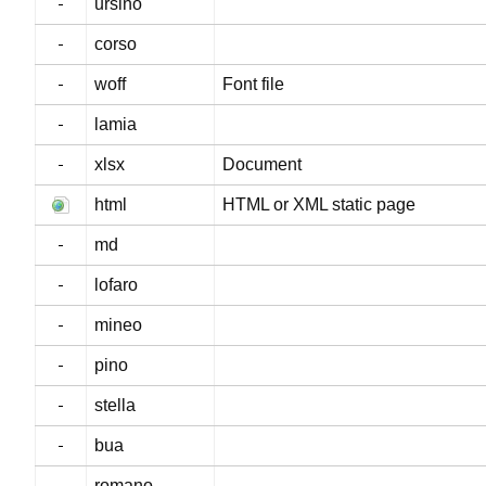
ursino
corso
woff
Font file
lamia
xlsx
Document
html
HTML or XML static page
md
lofaro
mineo
pino
stella
bua
romano