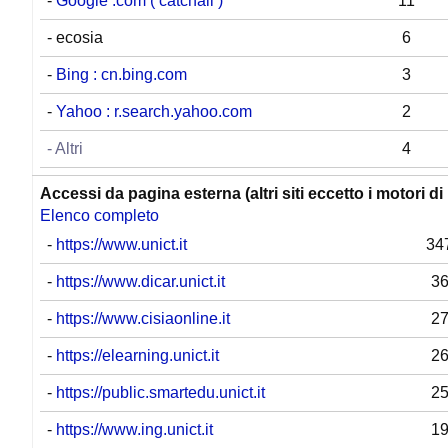
-
Google .com ( catchall )
11
- ecosia
6
-
Bing : cn.bing.com
3
-
Yahoo : r.search.yahoo.com
2
- Altri
4
Accessi da pagina esterna (altri siti eccetto i motori di 
Elenco completo
-
https://www.unict.it
34
-
https://www.dicar.unict.it
3
-
https://www.cisiaonline.it
2
-
https://elearning.unict.it
2
-
https://public.smartedu.unict.it
2
-
https://www.ing.unict.it
1