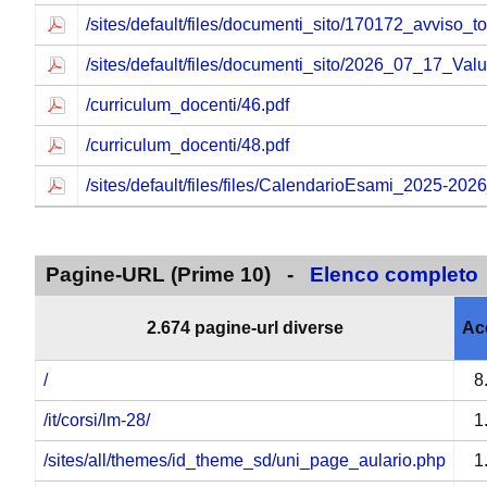
/sites/default/files/documenti_sito/170172_avviso_tol
/sites/default/files/documenti_sito/2026_07_17_Valu
/curriculum_docenti/46.pdf
/curriculum_docenti/48.pdf
/sites/default/files/files/CalendarioEsami_2025-20
Pagine-URL (Prime 10) -
Elenco completo
2.674 pagine-url diverse
Ac
/
8
/it/corsi/lm-28/
1
/sites/all/themes/id_theme_sd/uni_page_aulario.php
1