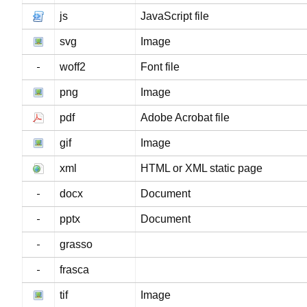
js
JavaScript file
svg
Image
woff2
Font file
png
Image
pdf
Adobe Acrobat file
gif
Image
xml
HTML or XML static page
docx
Document
pptx
Document
grasso
frasca
tif
Image