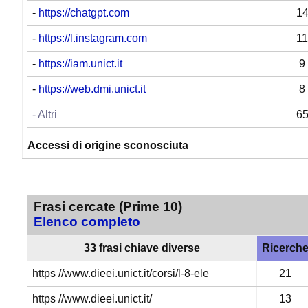
-
https://chatgpt.com
1
-
https://l.instagram.com
11
-
https://iam.unict.it
9
-
https://web.dmi.unict.it
8
- Altri
6
Accessi di origine sconosciuta
Frasi cercate (Prime 10)
Elenco completo
33 frasi chiave diverse
Ricerch
https //www.dieei.unict.it/corsi/l-8-ele
21
https //www.dieei.unict.it/
13