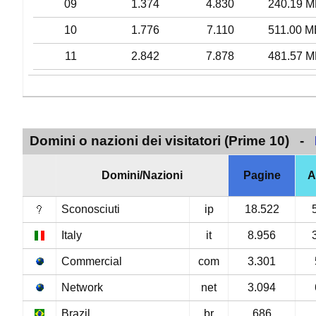
09
1.374
4.830
240.19 M
10
1.776
7.110
511.00 M
11
2.842
7.878
481.57 M
Domini o nazioni dei visitatori (Prime 10) -
Domini/Nazioni
Pagine
A
Sconosciuti
ip
18.522
Italy
it
8.956
Commercial
com
3.301
Network
net
3.094
Brazil
br
686