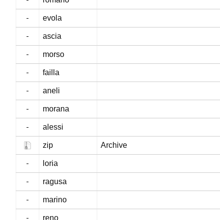
evola
ascia
morso
failla
aneli
morana
alessi
zip
Archive
loria
ragusa
marino
reno