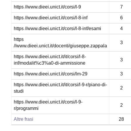
https //www.dieei.unict.it/corsi/l-9
7
https //www.dieei.unict.it/corsi/l-8-inf
6
https //www.dieei.unict.it/corsi/l-8-inf/esami
4
https
3
//www.dieei.unict.it/docenti/giuseppe.zappala
https //www.dieei.unict.it/it/corsi/l-8-
3
inf/modalit%c3%a0-di-ammissione
https //www.dieei.unict.it/corsi/lm-29
3
https //www.dieei.unict.it/it/corsi/l-9-r/piano-di-
2
studi
https //www.dieei.unict.it/corsi/l-9-
2
r/programmi
Altre frasi
28