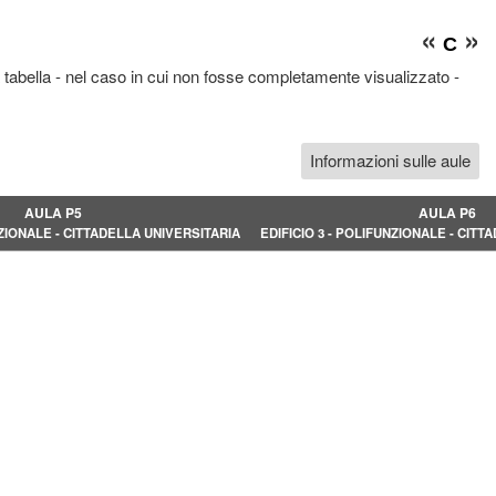
«
»
C
 tabella - nel caso in cui non fosse completamente visualizzato -
Informazioni sulle aule
AULA P5
AULA P6
NZIONALE - CITTADELLA UNIVERSITARIA
EDIFICIO 3 - POLIFUNZIONALE - CITT