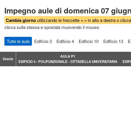
Impegno aule di domenica 07 giug
Cambia giorno
utilizzando le freccette
« »
in alto a destra o clicca
clicca sulla stessa e spostala muovendo il mouse.
Tutte le aule
Edificio 3
Edificio 4
Edificio 10
Edificio 13
E
AULA P1
Orario
Orario
EDIFICIO 3 - POLIFUNZIONALE - CITTADELLA UNIVERSITARIA
EDIF