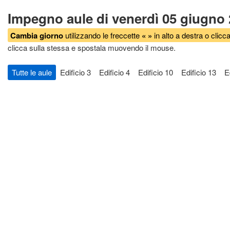
Impegno aule di venerdì 05 giugno
Cambia giorno
utilizzando le freccette
« »
in alto a destra o clicca
clicca sulla stessa e spostala muovendo il mouse.
Tutte le aule
Edificio 3
Edificio 4
Edificio 10
Edificio 13
E