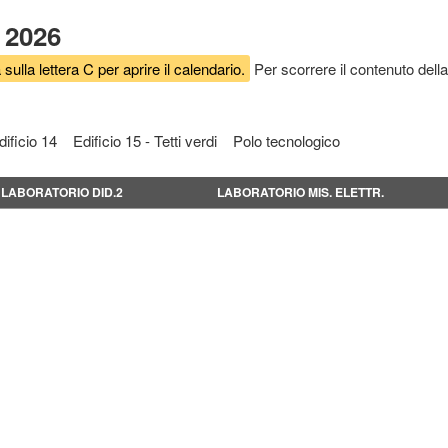
 2026
 sulla lettera C per aprire il calendario.
Per scorrere il contenuto della
dificio 14
Edificio 15 - Tetti verdi
Polo tecnologico
LABORATORIO DID.2
LABORATORIO MIS. ELETTR.