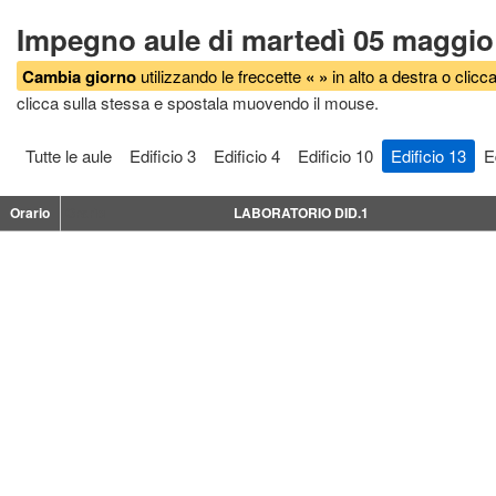
Impegno aule di martedì 05 maggio
Cambia giorno
utilizzando le freccette
« »
in alto a destra o clicca
clicca sulla stessa e spostala muovendo il mouse.
Tutte le aule
Edificio 3
Edificio 4
Edificio 10
Edificio 13
E
Orario
Orario
LABORATORIO DID.1