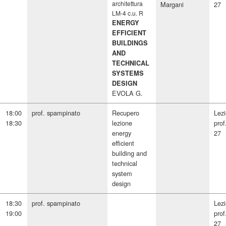
architettura
Margani
27
LM-4 c.u. R
ENERGY
EFFICIENT
BUILDINGS
AND
TECHNICAL
SYSTEMS
DESIGN
EVOLA G.
18:00
prof. spampinato
Recupero
Lez
18:30
lezione
prof
energy
27
efficient
building and
technical
system
design
18:30
prof. spampinato
Lez
19:00
prof
27