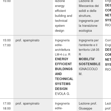
15:00
lezione
Lezione di
Eng
DES
energy
Meccanica dei
CO
efficient
solidi e delle
NE
building and
strutture,
SY
technical
ingegneria per
RIO
system
la transizione
design
ecologica
15:00
prof. spampinato
Ingegneria
Ingegneria per
Com
17:00
edile-
l'ambiente e il
Eng
architettura
territorio LM-35
DES
LM-4 c.u. R
R
CO
ENERGY
MOBILITA'
NE
EFFICIENT
SOSTENIBILE
SY
IGNACCOLO
BUILDINGS
RIO
M.
AND
TECHNICAL
SYSTEMS
DESIGN
EVOLA G.
17:00
prof. spampinato
Lezione prof.
Lez
Ingegneria
18:00
edile-
Giuseppe
prof