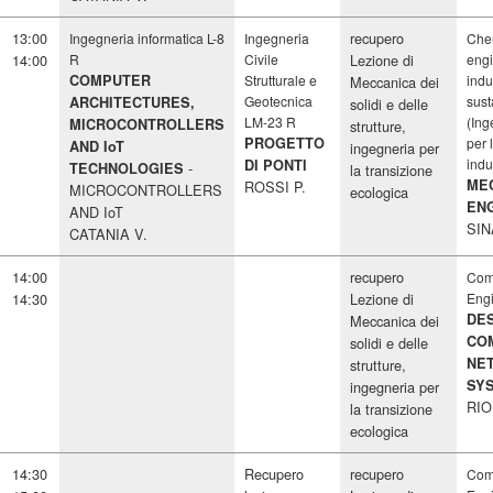
13:00
recupero
Ingegneria informatica L-8
Ingegneria
Che
14:00
R
Civile
Lezione di
engi
COMPUTER
Strutturale e
indu
Meccanica dei
Geotecnica
sust
ARCHITECTURES,
solidi e delle
LM-23 R
(Ing
MICROCONTROLLERS
strutture,
PROGETTO
per 
AND IoT
ingegneria per
indu
DI PONTI
TECHNOLOGIES
la transizione
ME
ROSSI P.
MICROCONTROLLERS
ecologica
EN
AND IoT
SIN
CATANIA V.
14:00
recupero
Com
14:30
Lezione di
Eng
DES
Meccanica dei
CO
solidi e delle
NE
strutture,
SY
ingegneria per
RIO
la transizione
ecologica
14:30
Recupero
recupero
Com