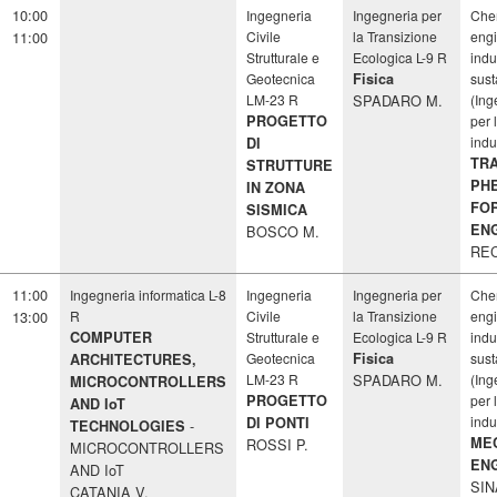
10:00
Ingegneria
Ingegneria per
Che
11:00
Civile
la Transizione
engi
Strutturale e
Ecologica L-9 R
indu
Geotecnica
Fisica
sust
LM-23 R
SPADARO M.
(Ing
PROGETTO
per 
indu
DI
TR
STRUTTURE
PH
IN ZONA
FO
SISMICA
EN
BOSCO M.
REC
11:00
Ingegneria informatica L-8
Ingegneria
Ingegneria per
Che
13:00
R
Civile
la Transizione
engi
COMPUTER
Strutturale e
Ecologica L-9 R
indu
Geotecnica
Fisica
sust
ARCHITECTURES,
LM-23 R
SPADARO M.
(Ing
MICROCONTROLLERS
PROGETTO
per 
AND IoT
indu
DI PONTI
TECHNOLOGIES
ME
ROSSI P.
MICROCONTROLLERS
EN
AND IoT
SIN
CATANIA V.