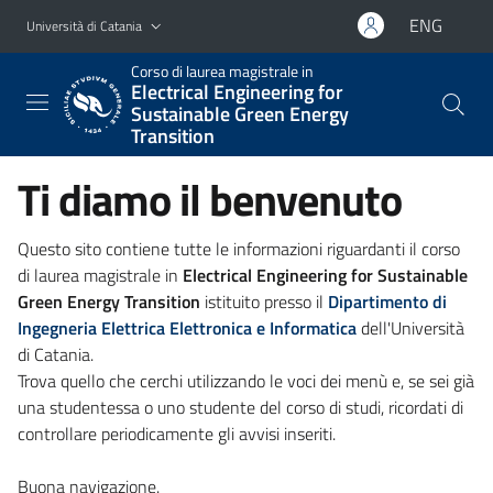
Vai al contenuto principale
Vai al menu di navigazione
ENG
Università di Catania
Corso di laurea magistrale in
Electrical Engineering for
Sustainable Green Energy
Transition
Ti diamo il benvenuto
Questo sito contiene tutte le informazioni riguardanti il corso
di laurea magistrale in
Electrical Engineering for Sustainable
Green Energy Transition
istituito presso il
Dipartimento di
Ingegneria Elettrica Elettronica e Informatica
dell'Università
di Catania.
Trova quello che cerchi utilizzando le voci dei menù e, se sei già
una studentessa o uno studente del corso di studi, ricordati di
controllare periodicamente gli avvisi inseriti.
Buona navigazione.