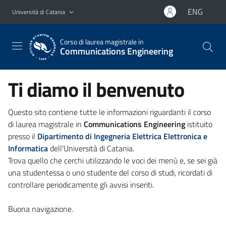
Vai al contenuto principale
Vai al menu di navigazione
ENG
Università di Catania
Corso di laurea magistrale in
Communications Engineering
Ti diamo il benvenuto
Questo sito contiene tutte le informazioni riguardanti il corso
di laurea magistrale in
Communications Engineering
istituito
presso il
Dipartimento di Ingegneria Elettrica Elettronica e
Informatica
dell'Università di Catania.
Trova quello che cerchi utilizzando le voci dei menù e, se sei già
una studentessa o uno studente del corso di studi, ricordati di
controllare periodicamente gli avvisi inseriti.
Buona navigazione.