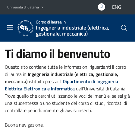
Vai al contenuto principale
Vai al menu di navigazione
ENG
Università di Catania
Corso di laurea in
Ingegneria industriale (elettrica,
gestionale, meccanica)
Ti diamo il benvenuto
Questo sito contiene tutte le informazioni riguardanti il corso
di laurea in
Ingegneria industriale (elettrica, gestionale,
meccanica)
istituito presso il
Dipartimento di Ingegneria
Elettrica Elettronica e Informatica
dell'Università di Catania.
Trova quello che cerchi utilizzando le voci dei menù e, se sei già
una studentessa o uno studente del corso di studi, ricordati di
controllare periodicamente gli avvisi inseriti.
Buona navigazione.