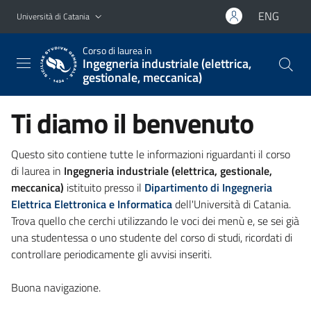
Vai al contenuto principale
Vai al menu di navigazione
ENG
Università di Catania
Corso di laurea in
Ingegneria industriale (elettrica,
gestionale, meccanica)
Ti diamo il benvenuto
Questo sito contiene tutte le informazioni riguardanti il corso
di laurea in
Ingegneria industriale (elettrica, gestionale,
meccanica)
istituito presso il
Dipartimento di Ingegneria
Elettrica Elettronica e Informatica
dell'Università di Catania.
Trova quello che cerchi utilizzando le voci dei menù e, se sei già
una studentessa o uno studente del corso di studi, ricordati di
controllare periodicamente gli avvisi inseriti.
Buona navigazione.