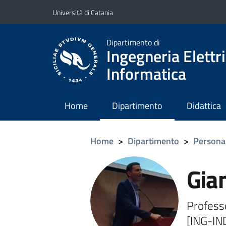
Vai al contenuto principale
Vai al menu di navigazione
Università di Catania
Dipartimento di
Ingegneria Elettri
Informatica
Home
Dipartimento
Didattica
Home
>
Dipartimento
>
Persona
Gia
Professo
[ING-IN