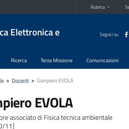
Rubrica
Se
ca Elettronica e
Seguici su
Ricerca
Terza Missione
Comunicazioni
le
>
Docenti
>
Gianpiero EVOLA
npiero EVOLA
re associato di Fisica tecnica ambientale
D/11]