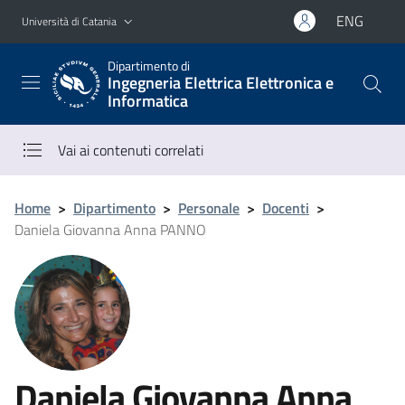
Vai al contenuto principale
Vai al menu di navigazione
ENG
Università di Catania
Dipartimento di
Ingegneria Elettrica Elettronica e
Informatica
Vai ai contenuti correlati
Home
>
Dipartimento
>
Personale
>
Docenti
>
Daniela Giovanna Anna PANNO
Daniela Giovanna Anna