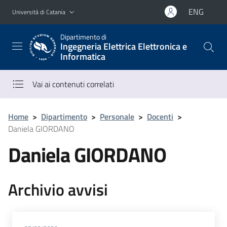
Vai al contenuto principale
Vai al menu di navigazione
ENG
Università di Catania
Dipartimento di
Ingegneria Elettrica Elettronica e
Informatica
Vai ai contenuti correlati
Home
>
Dipartimento
>
Personale
>
Docenti
>
Daniela GIORDANO
Daniela GIORDANO
Archivio avvisi