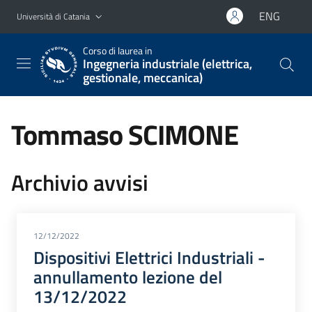
Vai al contenuto principale
Vai al menu di navigazione
ENG
Università di Catania
Corso di laurea in
Ingegneria industriale (elettrica,
gestionale, meccanica)
Tommaso SCIMONE
Archivio avvisi
12/12/2022
Dispositivi Elettrici Industriali -
annullamento lezione del
13/12/2022